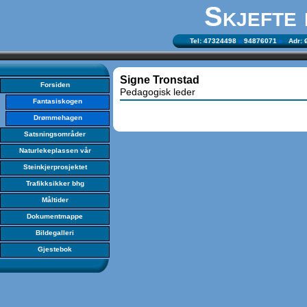
Skjefte
Tel: 47324498
94876071
Adr: Ø
Signe Tronstad
Forsiden
Pedagogisk leder
Fantasiskogen
Drømmehagen
Satsningsområder
Naturlekeplassen vår
Steinkjerprosjektet
Trafikksikker bhg
Måltider
Dokumentmappe
Bildegalleri
Gjestebok