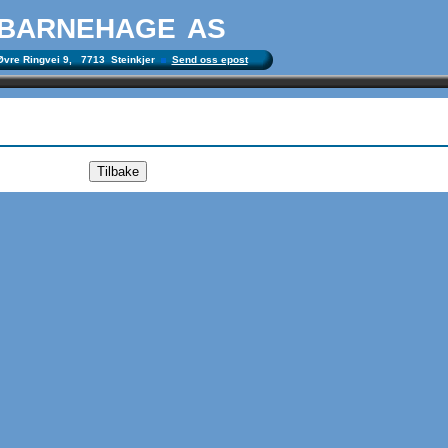
 barnehage as
vre Ringvei 9, 7713 Steinkjer
Send oss epost