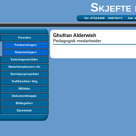
Skjefte
Tel: 47324498
94876071
Adr: Ø
Ghufran Alderwish
Forsiden
Pedagogisk medarbeider
Fantasiskogen
Drømmehagen
Satsningsområder
Naturlekeplassen vår
Steinkjerprosjektet
Trafikksikker bhg
Måltider
Dokumentmappe
Bildegalleri
Gjestebok