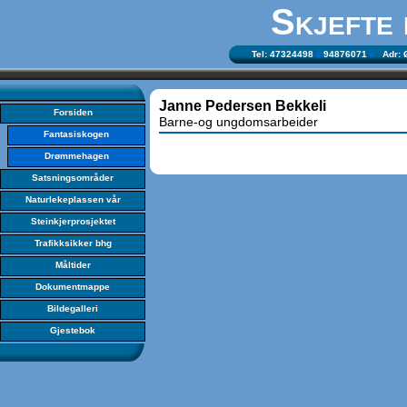
Skjefte
Tel: 47324498
94876071
Adr: Ø
Janne Pedersen Bekkeli
Forsiden
Barne-og ungdomsarbeider
Fantasiskogen
Drømmehagen
Satsningsområder
Naturlekeplassen vår
Steinkjerprosjektet
Trafikksikker bhg
Måltider
Dokumentmappe
Bildegalleri
Gjestebok