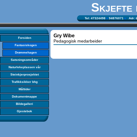
Skjefte
Tel: 47324498
94876071
Adr: Ø
Gry Wibe
Forsiden
Pedagogisk medarbeider
Fantasiskogen
Drømmehagen
Satsningsområder
Naturlekeplassen vår
Steinkjerprosjektet
Trafikksikker bhg
Måltider
Dokumentmappe
Bildegalleri
Gjestebok