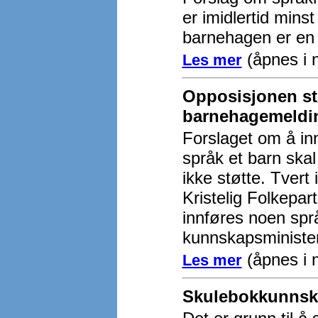
er imidlertid minst
barnehagen er en 
(åpnes i 
Les mer
Opposisjonen st
barnehagemeldi
Forslaget om å in
språk et barn skal
ikke støtte. Tvert
Kristelig Folkepart
innføres noen språ
kunnskapsministe
(åpnes i n
Les mer
Skulebokkunnska