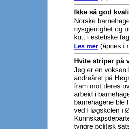
Ikke så god kval
Norske barnehager 
nysgjerrighet og u
kutt i estetiske f
(åpnes i n
Les mer
Hvite striper på 
Jeg er en voksen
andreåret på Høgsk
fram mot deres ov
arbeid i barnehage
barnehagene ble fl
ved Høgskolen i Ø
Kunnskapsdepartem
tyngre politisk s