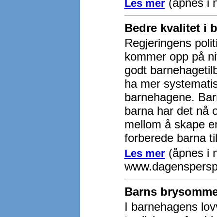
(åpnes i n
Les mer
Bedre kvalitet i
Regjeringens politi
kommer opp på niv
godt barnehagetilb
ha mer systematis
barnehagene. Bar
barna har det nå o
mellom å skape en
forberede barna ti
(åpnes i n
Les mer
www.dagensperspe
Barns brysomme 
I barnehagens lov