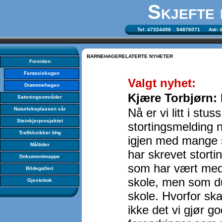
Skjefte
Tel: 47324498
94876071
Adr: Ø
BARNEHAGERELATERTE NYHETER
Forsiden
Fantasiskogen
Valgt nyhet:
Drømmehagen
Kjære Torbjørn: 
Satsningsområder
Naturlekeplassen vår
Nå er vi litt i stu
Steinkjerprosjektet
stortingsmelding nr
Trafikksikker bhg
igjen med mange 
Måltider
har skrevet stort
Dokumentmappe
som har vært med
Bildegalleri
skole, men som du
Gjestebok
skole. Hvorfor sk
ikke det vi gjør g