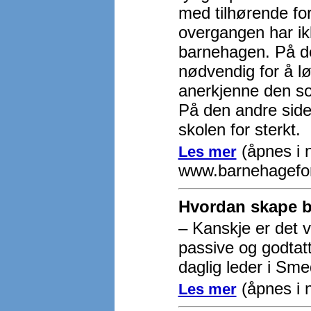
med tilhørende fo
overgangen har ik
barnehagen. På d
nødvendig for å l
anerkjenne den so
På den andre side
skolen for sterkt.
(åpnes i n
Les mer
www.barnehagefo
Hvordan skape b
– Kanskje er det v
passive og godtatt
daglig leder i Sm
(åpnes i 
Les mer