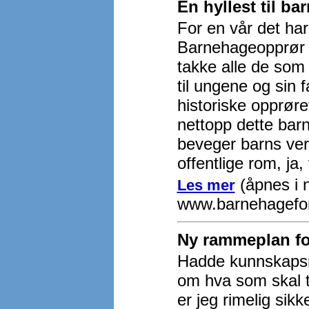
En hyllest til ba
For en vår det ha
Barnehageopprør 20
takke alle de som 
til ungene og sin 
historiske opprøre
nettopp dette bar
beveger barns verd
offentlige rom, ja, 
(åpnes i n
Les mer
www.barnehagefo
Ny rammeplan fo
Hadde kunnskapsmi
om hva som skal ti
er jeg rimelig sik