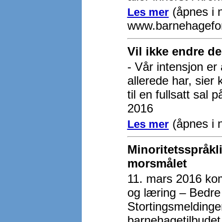
(åpnes i n
Les mer
www.barnehagefo
Vil ikke endre 
- Vår intensjon er
allerede har, sie
til en fullsatt s
2016
(åpnes i n
Les mer
Minoritetsspråkli
morsmålet
11. mars 2016 kom 
og læring – Bedre
Stortingsmeldingen
barnehagetilbudet. 