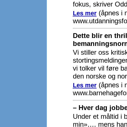
fokus, skriver Odd
(åpnes i n
Les mer
www.utdanningsfo
Dette blir en thr
bemanningsnor
Vi stiller oss krit
stortingsmeldingen,
vi tolker vil føre 
den norske og no
(åpnes i n
Les mer
www.barnehagefo
– Hver dag jobbe
Under et måltid i 
min»…. mens han ti