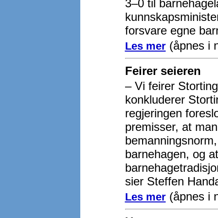
3–0 til barnehagel
kunnskapsministere
forsvare egne bar
(åpnes i 
Les mer
Feirer seieren
– Vi feirer Stort
konkluderer Stort
regjeringen foresl
premisser, at man
bemanningsnorm, a
barnehagen, og at
barnehagetradisjon
sier Steffen Handa
(åpnes i 
Les mer