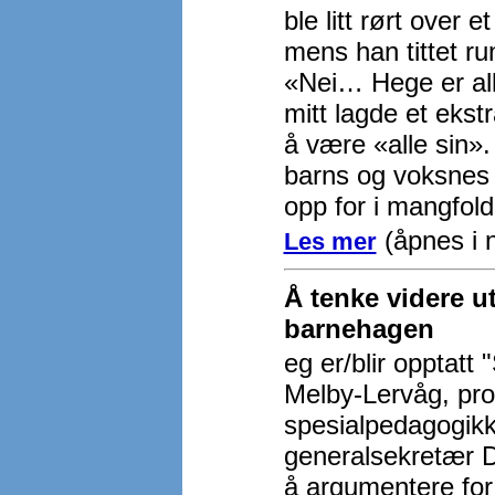
ble litt rørt over 
mens han tittet r
«Nei… Hege er alle
mitt lagde et ekst
å være «alle sin».
barns og voksnes 
opp for i mangfold
(åpnes i n
Les mer
Å tenke videre u
barnehagen
eg er/blir oppta
Melby-Lervåg, prof
spesialpedagogikk,
generalsekretær D
å argumentere for 