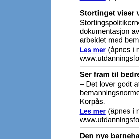
Stortinget viser
Stortingspolitiker
dokumentasjon av e
arbeidet med bem
(åpnes i n
Les mer
www.utdanningsfo
Ser fram til be
– Det lover godt at
bemanningsnormen
Korpås.
(åpnes i n
Les mer
www.utdanningsfo
Den nye barneha