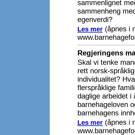
sammenlignet med 
sammenheng med l
egenverdi?
(åpnes i n
Les mer
www.barnehagefo
Regjeringens ma
Skal vi tenke mang
rett norsk-språkli
individualitet? H
flerspråklige famil
daglige arbeidet i
barnehageloven o
barnehagens innh
(åpnes i n
Les mer
www.barnehagefo