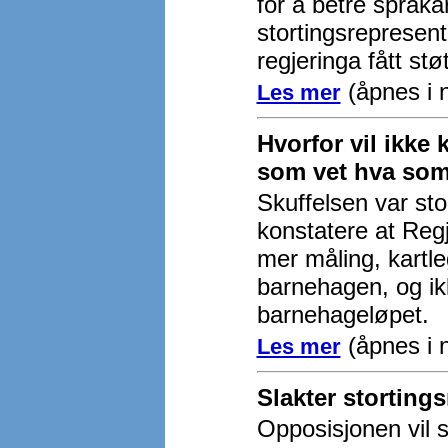
for å betre språka
stortingsrepresent
regjeringa fått støt
(åpnes i n
Les mer
Hvorfor vil ikke
som vet hva som 
Skuffelsen var st
konstatere at Reg
mer måling, kartle
barnehagen, og ik
barnehageløpet.
(åpnes i n
Les mer
Slakter storting
Opposisjonen vil 