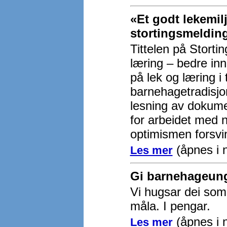
«Et godt lekemil
stortingsmeldin
Tittelen på Storti
læring – bedre inn
på lek og læring i
barnehagetradisjon
lesning av dokumen
for arbeidet med 
optimismen forsvi
(åpnes i n
Les mer
Gi barnehageung
Vi hugsar dei som
måla. I pengar.
(åpnes i n
Les mer