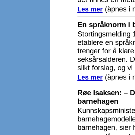
(åpnes i n
Les mer
En språknorm i
Stortingsmelding 
etablere en språk
trenger for å klare
seksårsalderen. De
slikt forslag, og v
(åpnes i 
Les mer
Røe Isaksen: – De
barnehagen
Kunnskapsminister
barnehagemodellen.
barnehagen, sier 