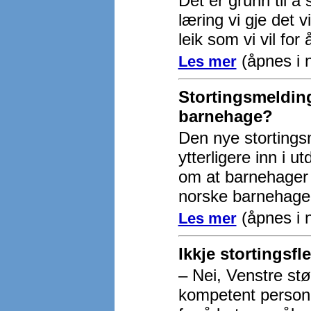
Det er grunn til å
læring vi gje det v
leik som vi vil for
(åpnes i 
Les mer
Stortingsmeldin
barnehage?
Den nye storting
ytterligere inn i 
om at barnehager 
norske barnehagens
(åpnes i 
Les mer
Ikkje stortingsfl
– Nei, Venstre stø
kompetent personal