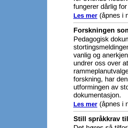
fungerer dårlig for
(åpnes i 
Les mer
Forskningen som 
Pedagogisk dokume
stortingsmeldinge
vanlig og anerkje
undrer oss over at
rammeplanutvalget
forskning, har den
utformingen av st
dokumentasjon.
(åpnes i 
Les mer
Still språkkrav ti
Det høres så tilfo