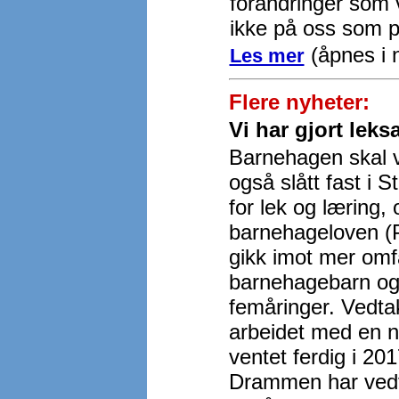
forandringer som v
ikke på oss som p
(åpnes i n
Les mer
Flere nyheter:
Vi har gjort leksa
Barnehagen skal v
også slått fast i 
for lek og læring,
barnehageloven (Pr
gikk imot mer om
barnehagebarn og 
femåringer. Vedtaka
arbeidet med en 
ventet ferdig i 20
Drammen har vedta