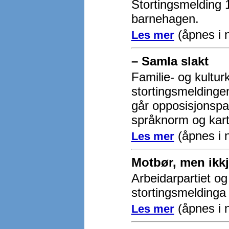
Stortingsmelding 1
barnehagen.
(åpnes i n
Les mer
– Samla slakt
Familie- og kulturko
stortingsmeldingen
går opposisjonspa
språknorm og kart
(åpnes i 
Les mer
Motbør, men ikkj
Arbeidarpartiet og
stortingsmeldinga
(åpnes i n
Les mer