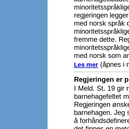
minoritetsspråklig
regjeringen legge
med norsk språk og
minoritetsspråklig
fremme dette. Regj
minoritetsspråklig
med norsk som an
(åpnes i n
Les mer
Regjeringen er p
I Meld. St. 19 gir 
barnehagefeltet m
Regjeringen ønsker
barnehagen. Jeg st
å forhåndsdefinere
det finnes en met