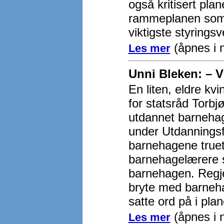
også kritisert pla
rammeplanen som e
viktigste styrings
(åpnes i 
Les mer
Unni Bleken: – V
En liten, eldre kv
for statsråd Torb
utdannet barnehag
under Utdanningsf
barnehagene truet?
barnehagelærere 
barnehagen. Regje
bryte med barneha
satte ord på i pla
(åpnes i n
Les mer