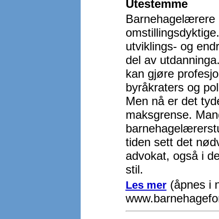
Utestemme
Barnehagelærere er
omstillingsdyktige
utviklings- og endr
del av utdanninga. 
kan gjøre profesjo
byråkraters og pol
Men nå er det tydel
maksgrense. Man
barnehagelærerstu
tiden sett det nø
advokat, også i de
stil.
(åpnes i n
Les mer
www.barnehagefo