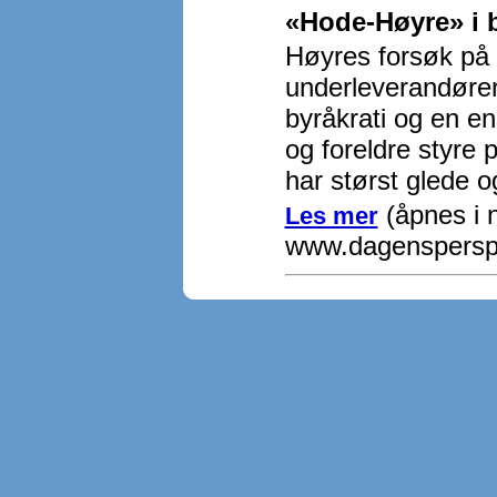
«Hode-Høyre» i 
Høyres forsøk på 
underleverandører 
byråkrati og en en
og foreldre styre 
har størst glede o
(åpnes i n
Les mer
www.dagensperspe