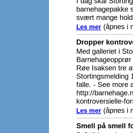
I dag skal Storti
barnehagepakke s
svært mange hold
(åpnes i n
Les mer
Dropper kontrove
Med galleriet i St
Barnehageopprør 2
Røe Isaksen tre av
Stortingsmelding 1
falle. - See more a
http://barnehage.n
kontroversielle-f
(åpnes i n
Les mer
Smell på smell f