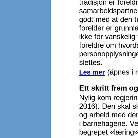
tradisjon er forel
samarbeidspartner
godt med at den ti
forelder er grunnl
ikke for vanskeli
foreldre om hvord
personopplysninge
slettes.
(åpnes i n
Les mer
Ett skritt frem o
Nylig kom regjeri
2016). Den skal ski
og arbeid med den
i barnehagene. Ved
begrepet «læring» 