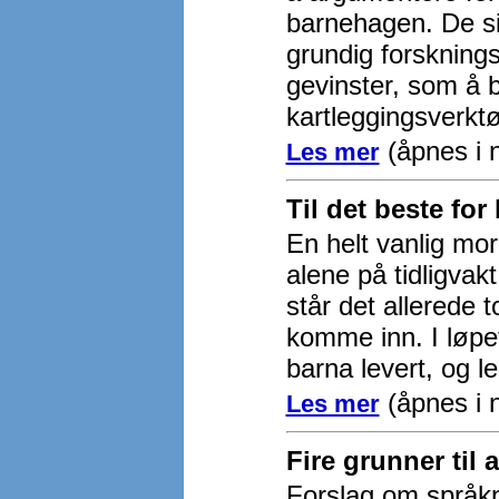
barnehagen. De si
grundig forsknings
gevinster, som å 
kartleggingsverktø
(åpnes i 
Les mer
Til det beste for
En helt vanlig mo
alene på tidligvak
står det allerede 
komme inn. I løpet
barna levert, og l
(åpnes i n
Les mer
Fire grunner til 
Forslag om språkn