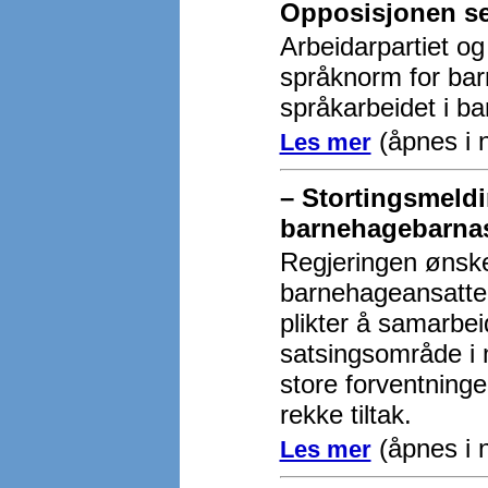
Opposisjonen sei
Arbeidarpartiet og
språknorm for bar
språkarbeidet i b
(åpnes i n
Les mer
– Stortingsmeld
barnehagebarnas
Regjeringen ønske
barnehageansatte 
plikter å samarbe
satsingsområde i 
store forventninge
rekke tiltak.
(åpnes i n
Les mer