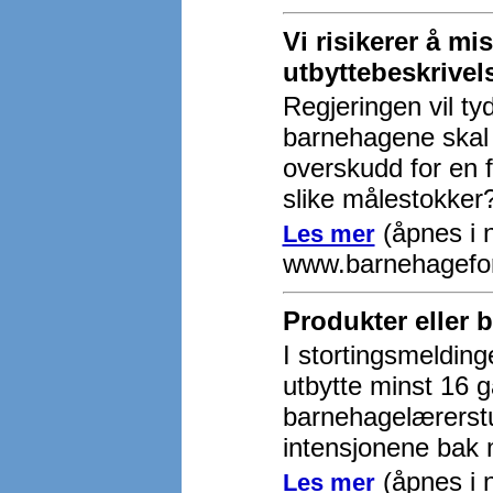
Vi risikerer å mi
utbyttebeskrivel
Regjeringen vil tyd
barnehagene skal 
overskudd for en 
slike målestokker
(åpnes i n
Les mer
www.barnehagefo
Produkter eller 
I stortingsmelding
utbytte minst 16 g
barnehagelærerstu
intensjonene bak 
(åpnes i n
Les mer