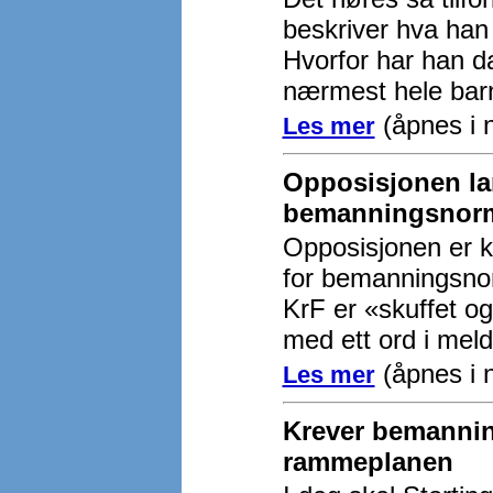
beskriver hva han
Hvorfor har han da
nærmest hele ba
(åpnes i n
Les mer
Opposisjonen la
bemanningsnorm
Opposisjonen er kri
for bemanningsno
KrF er «skuffet og
med ett ord i meld
(åpnes i n
Les mer
Krever bemannin
rammeplanen