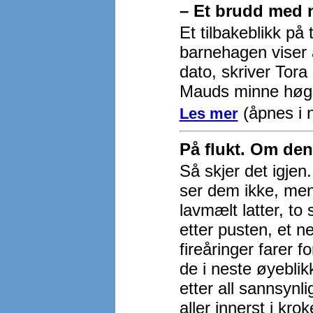
– Et brudd med 
Et tilbakeblikk på
barnehagen viser 
dato, skriver Tor
Mauds minne høg
(åpnes i n
Les mer
På flukt. Om den
Så skjer det igjen
ser dem ikke, men 
lavmælt latter, to
etter pusten, et n
fireåringer farer 
de i neste øyeblikk
etter all sannsynl
aller innerst i krok