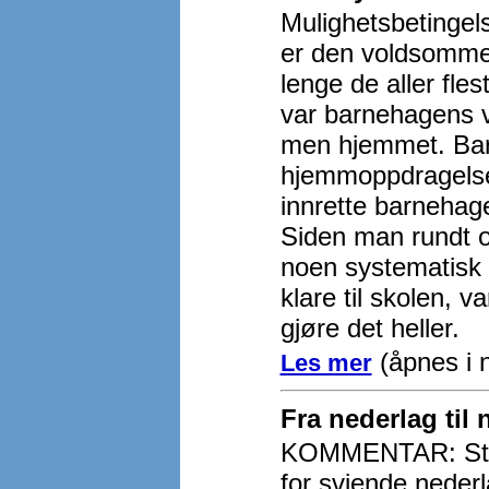
Mulighetsbetingel
er den voldsomme 
lenge de aller fle
var barnehagens v
men hjemmet. Barn
hjemmoppdragelsen.
innrette barnehag
Siden man rundt o
noen systematisk 
klare til skolen, v
gjøre det heller.
(åpnes i n
Les mer
Fra nederlag til 
KOMMENTAR: Stats
for sviende neder